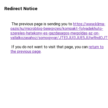
Redirect Notice
The previous page is sending you to
https://www.klima-
oazis.hu/microblog-bejegyzes/kompakt-folyadekhuto-
szereles-hatekony-es-gazdasagos-megoldas-az-on-
vallalkozasahoz/somogyvar/JTE3JUI3JUE5JUIwRn
If you do not want to visit that page, you can
return to
the previous page
.