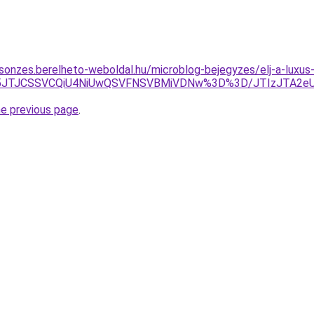
csonzes.berelheto-weboldal.hu/microblog-bejegyzes/elj-a-luxus
EZ5JTJCSSVCQiU4NiUwQSVFNSVBMiVDNw%3D%3D/JTIzJTA2e
he previous page
.