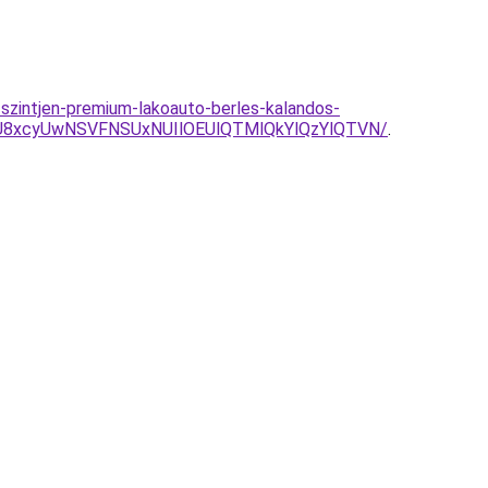
-szintjen-premium-lakoauto-berles-kalandos-
U8xcyUwNSVFNSUxNUIlOEUlQTMlQkYlQzYlQTVN/
.