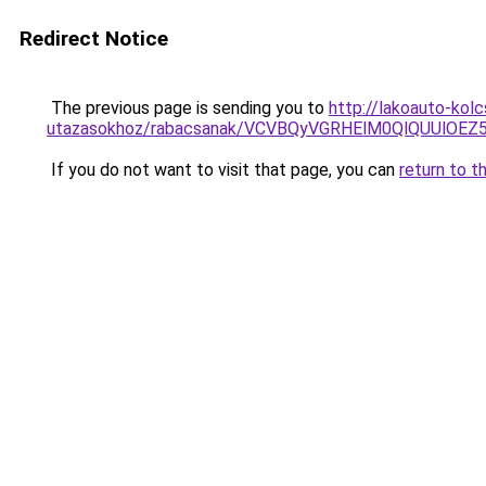
Redirect Notice
The previous page is sending you to
http://lakoauto-kol
utazasokhoz/rabacsanak/VCVBQyVGRHElM0QlQUUlO
If you do not want to visit that page, you can
return to t