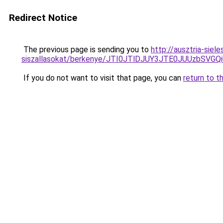
Redirect Notice
The previous page is sending you to
http://ausztria-sie
siszallasokat/berkenye/JTI0JTlDJUY3JTE0JUUzbS
If you do not want to visit that page, you can
return to t