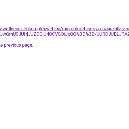
les-wellness.seokomplexweb.hu/microblog-bejegyzes/siszallas-au
VGQiUwQmU0JUI4JUZDQiU4OCVGQiUxQQ%3D%3D/JURDJUE2JTA
he previous page
.