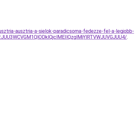
sztria-ausztria-a-sielok-paradicsoma-fedezze-fel-a-legjobb-
2JUU3WCVGM1QlODklQjclMEIlQzglMjYlRTVWJUVGJUU4/
.